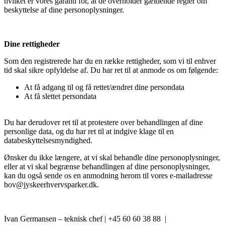
hvilket er vores garanti for, at de overholder gældende regler om
beskyttelse af dine personoplysninger.
Dine rettigheder
Som den registrerede har du en række rettigheder, som vi til enhver
tid skal sikre opfyldelse af. Du har ret til at anmode os om følgende:
At få adgang til og få rettet/ændret dine persondata
At få slettet persondata
Du har derudover ret til at protestere over behandlingen af dine
personlige data, og du har ret til at indgive klage til en
databeskyttelsesmyndighed.
Ønsker du ikke længere, at vi skal behandle dine personoplysninger,
eller at vi skal begrænse behandlingen af dine personoplysninger,
kan du også sende os en anmodning herom til vores e-mailadresse
bov@jyskeerhvervsparker.dk.
Ivan Germansen – teknisk chef | +45 60 60 38 88
|