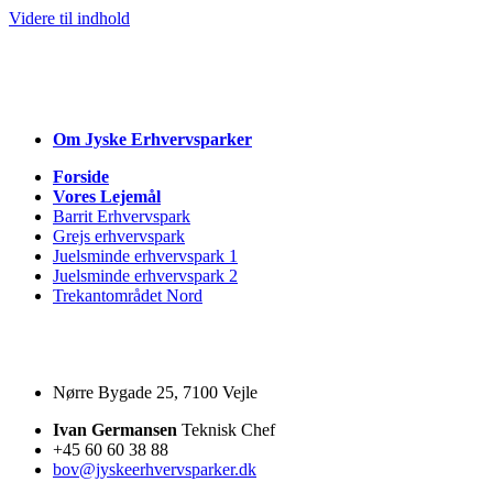
Videre til indhold
Om Jyske
Erhvervsparker
Forside
Vores Lejemål
Barrit Erhvervspark
Grejs erhvervspark
Juelsminde erhvervspark 1
Juelsminde erhvervspark 2
Trekantområdet Nord
Nørre Bygade 25, 7100 Vejle
Ivan Germansen
Teknisk Chef
+45 60 60 38 88
bov@jyskeerhvervsparker.dk