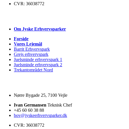
CVR: 36038772
Om Jyske
Erhvervsparker
Forside
Vores Lejemål
Barrit Erhvervspark
Grejs erhvervspark
Juelsminde erhvervspark 1
Juelsminde erhvervspark 2
Trekantområdet Nord
Nørre Bygade 25, 7100 Vejle
Ivan Germansen
Teknisk Chef
+45 60 60 38 88
bov@jyskeerhvervsparker.dk
CVR: 36038772