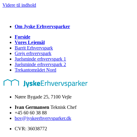
Videre til indhold
Om Jyske
Erhvervsparker
Forside
Vores Lejemål
Barrit Erhvervspark
Grejs erhvervspark
Juelsminde erhvervspark 1
Juelsminde erhvervspark 2
Trekantområdet Nord
Nørre Bygade 25, 7100 Vejle
Ivan Germansen
Teknisk Chef
+45 60 60 38 88
bov@jyskeerhvervsparker.dk
CVR: 36038772